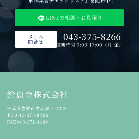
「解体業者チェックリスト」を配布中！
LINEで相談・お見積り
043-375-8266
メール
問合せ
9:00-17:00（月-金）
営業時間
鈴恵寺株式会社
千葉県佐倉市中志津 7-23-8
TEL
043-375-8266
FAX
043-371-0609